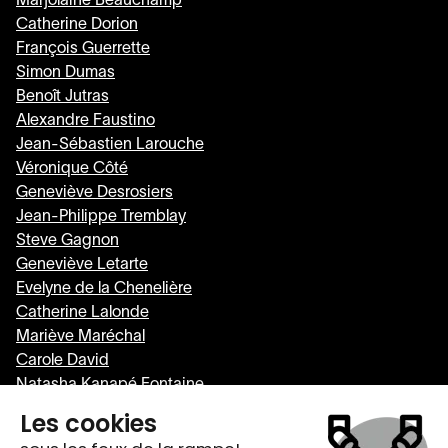
Marjolaine Beauchamp
Catherine Dorion
François Guerrette
Simon Dumas
Benoît Jutras
Alexandre Faustino
Jean-Sébastien Larouche
Véronique Côté
Geneviève Desrosiers
Jean-Philippe Tremblay
Steve Gagnon
Geneviève Letarte
Evelyne de la Chenelière
Catherine Lalonde
Mariève Maréchal
Carole David
Natasha Kanapé Fontaine
Daniel Leblanc-Poirier
Louise Desjardins