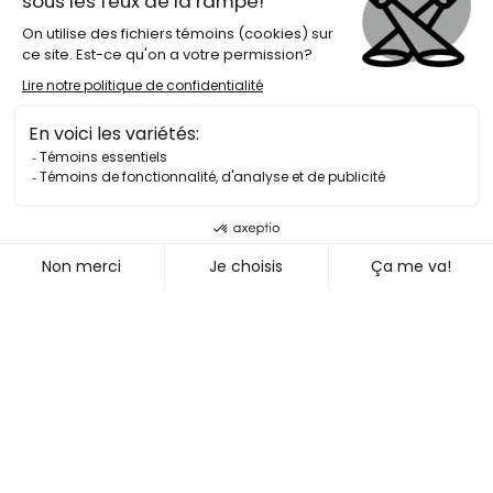
Sylvie Laliberté
Gaston Miron
Nicolas Lauzon
Alexandre Dostie
Stéphane Despatie
Jean-Marc Desgent
Jean-Paul Daoust
Hubert Aquin
Gérald Godin
Jocelyn Pelletier
Costumes
Maude Audet
Lumière
Martin Sirois
Musique
Mykalle Bielinski