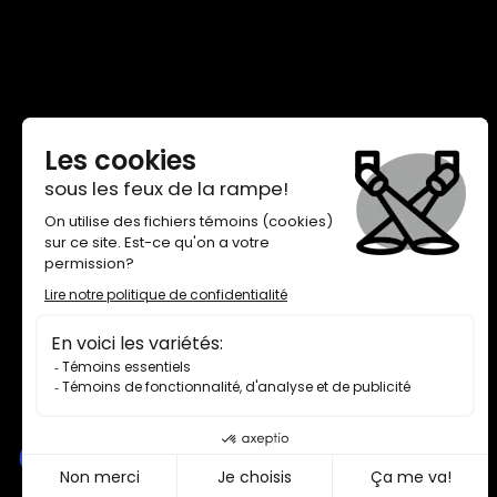
THÉÂTRE DE QUAT’SOUS
100, AVENUE DES PINS EST,
MONTRÉAL H2W 1N7
BILLETTERIE 514 845-7277