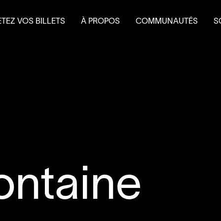
TEZ VOS BILLETS
À PROPOS
COMMUNAUTÉS
S
terie
Mission et historique
Le Théâtre à l’eau froid
Fa
 et forfaits
Équipe
Do
 scolaire
Conseil d’administration
É
Nouvelles
L
Salles et location
Partenaires
Nous joindre
L’accessibilité au
4
’
SOUS
ontaine