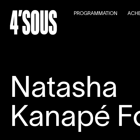
PROGRAMMATION
ACHE
Saison
2026
–
2027
Billet
Activités parallèles
Tarifs
Auditions générales
Volet
Natasha
Kanapé F