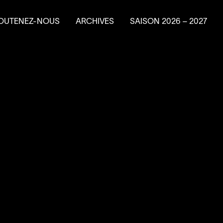
OUTENEZ-NOUS
ARCHIVES
SAISON
2026
–
2027
e en résidence
ire un don
ns planifiés
vénements-bénéfice
a Machine à
4
’
SOUS