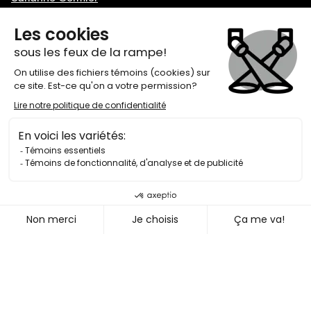
Catherine-Amélie Côté
Gabrielle Côté
Guillaume Cyr
Josée Deschênes
Sylvie Drapeau
Muriel Dutil
Kathleen Fortin
Annette Garant
Ève Landry
Marika Lhoumeau
Fanny Mallette
Marina Orsini
Alice Pascual
Étienne Pilon
Recherche et animation
Stéphane Lépine