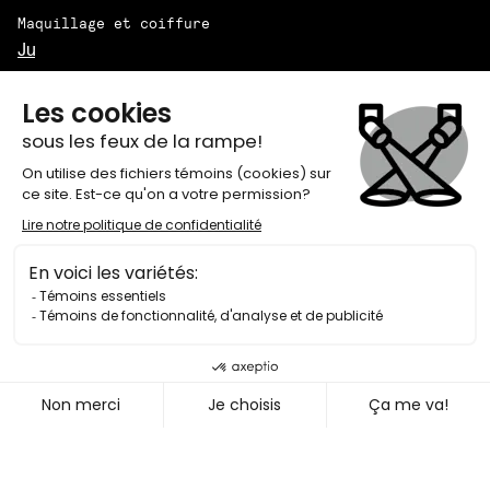
Maquillage et coiffure
Justine Denoncourt-Bélanger
Direction technique de création
L’Agora — Épisode 18
Joanne Vézina
Quand la création
Direction de production
nous avale
Gwenaëlle L'Heureux-Devinat
Pour ce nouvel épisode de L’
AGORA
réalisé par
Marie-Laurence Rancourt (Magnéto), notre
directeur artistique Olivier Kemeid rencontre
l’autrice de
Wollstonecraft
Sarah Berthiaume et
la chercheure Elaine Després. Ensemble, il et
elles discutent du rapport inversé à la création :
la créatrice avalée par son œuvre. Et sûrement,
y aura-t-il non loin le fantôme de Mary Shelley et
de son fameux Frankenstein.