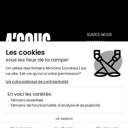
SUIVEZ-NOUS
FACEBOOK
INSTAGRAM
YOUTUBE
THÉÂTRE DE QUAT’SOUS
INFOLETTRE
100, AVENUE DES PINS EST,
INSCRIPTION
MONTRÉAL H2W 1N7
BILLETTERIE 514 845-7277