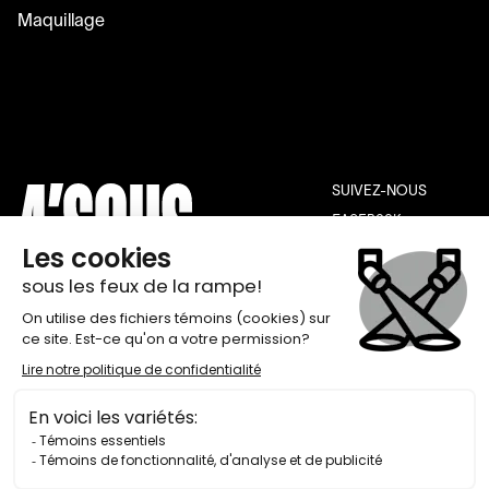
Maquillage
SUIVEZ-NOUS
FACEBOOK
INSTAGRAM
YOUTUBE
THÉÂTRE DE QUAT’SOUS
INFOLETTRE
100, AVENUE DES PINS EST,
INSCRIPTION
MONTRÉAL H2W 1N7
BILLETTERIE 514 845-7277