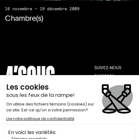
16 novembre — 19 décembre 2009
Chambre(s)
SUIVEZ-NOUS
FACEBOOK
INSTAGRAM
YOUTUBE
THÉÂTRE DE QUAT’SOUS
INFOLETTRE
100, AVENUE DES PINS EST,
INSCRIPTION
MONTRÉAL H2W 1N7
BILLETTERIE 514 845-7277