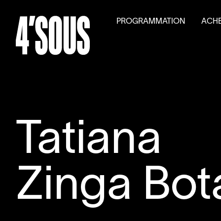
PROGRAMMATION
ACHE
Saison
2026
–
2027
Billet
Activités parallèles
Tarifs
Auditions générales
Volet
Tatiana
Zinga Bot