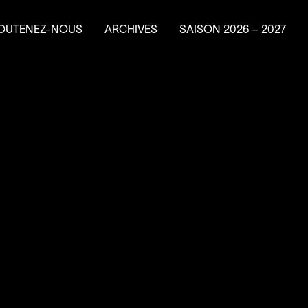
OUTENEZ-NOUS
ARCHIVES
SAISON
2026
–
2027
e en résidence
ire un don
ns planifiés
vénements-bénéfice
a Machine à
4
’
SOUS