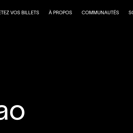
TEZ VOS BILLETS
À PROPOS
COMMUNAUTÉS
S
terie
Mission et historique
Le Théâtre à l’eau froid
Fa
 et forfaits
Équipe
Do
 scolaire
Conseil d’administration
É
Nouvelles
L
Salles et location
Partenaires
Nous joindre
L’accessibilité au
4
’
SOUS
ao