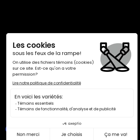
THÉÂTRE DE QUAT’SOUS
100, AVENUE DES PINS EST,
MONTRÉAL H2W 1N7
BILLETTERIE 514 845-7277