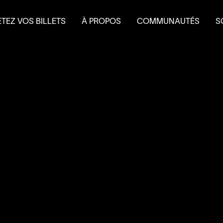
TEZ VOS BILLETS
À PROPOS
COMMUNAUTÉS
S
terie
Mission et historique
Le Théâtre à l’eau froid
Fa
 et forfaits
Équipe
Do
 scolaire
Conseil d’administration
É
Nouvelles
L
Salles et location
Partenaires
Nous joindre
L’accessibilité au
4
’
SOUS