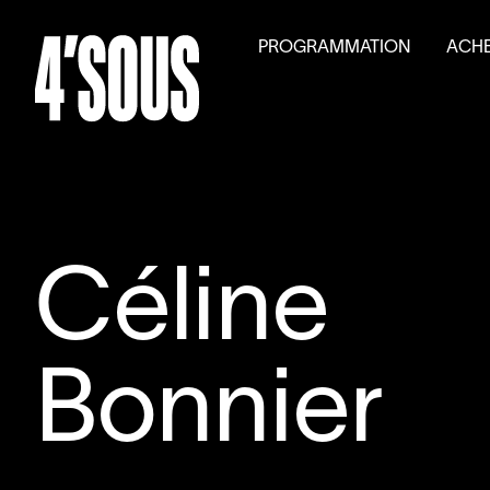
PROGRAMMATION
ACHE
Saison
2026
–
2027
Billet
Activités parallèles
Tarifs
Auditions générales
Volet
Céline
Bonnier