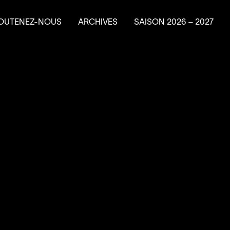
OUTENEZ-NOUS
ARCHIVES
SAISON
2026
–
2027
e en résidence
ire un don
ns planifiés
vénements-bénéfice
a Machine à
4
’
SOUS