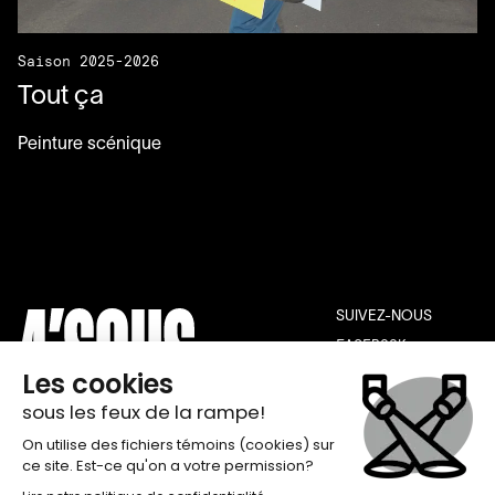
Saison 2025-2026
Tout ça
Peinture scénique
SUIVEZ-NOUS
FACEBOOK
INSTAGRAM
YOUTUBE
THÉÂTRE DE QUAT’SOUS
INFOLETTRE
100, AVENUE DES PINS EST,
INSCRIPTION
MONTRÉAL H2W 1N7