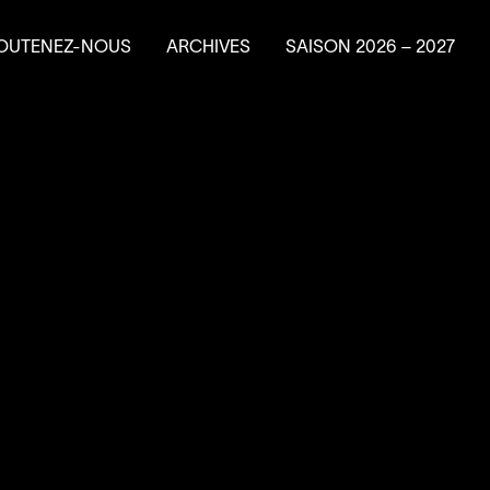
OUTENEZ-NOUS
ARCHIVES
SAISON
2026
–
2027
e en résidence
ire un don
ns planifiés
vénements-bénéfice
a Machine à
4
’
SOUS