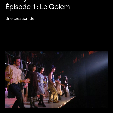
Épisode
1
: Le Golem
Une création de