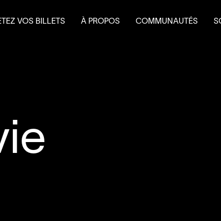
TEZ VOS BILLETS
À PROPOS
COMMUNAUTÉS
S
terie
Mission et historique
Le Théâtre à l’eau froid
Fa
 et forfaits
Équipe
Do
 scolaire
Conseil d’administration
É
Nouvelles
L
Salles et location
Partenaires
Nous joindre
vie
L’accessibilité au
4
’
SOUS