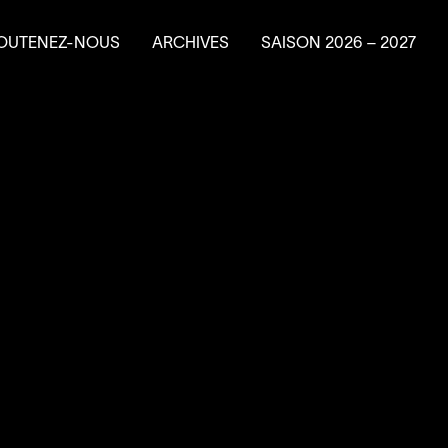
OUTENEZ-NOUS
ARCHIVES
SAISON
2026
–
2027
e en résidence
ire un don
ns planifiés
vénements-bénéfice
a Machine à
4
’
SOUS