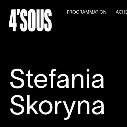
PROGRAMMATION
ACHE
Saison
2026
–
2027
Billet
Activités parallèles
Tarifs
Auditions générales
Volet
Stefania
Skoryna