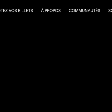
TEZ VOS BILLETS
À PROPOS
COMMUNAUTÉS
S
terie
Mission et historique
Le Théâtre à l’eau froid
Fa
 et forfaits
Équipe
Do
 scolaire
Conseil d’administration
É
Nouvelles
L
Salles et location
Partenaires
Nous joindre
L’accessibilité au
4
’
SOUS