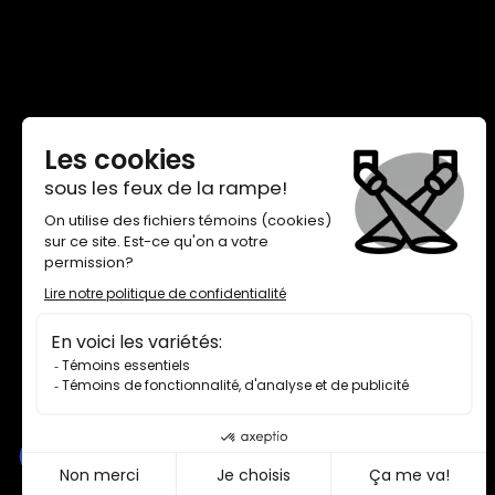
THÉÂTRE DE QUAT’SOUS
100, AVENUE DES PINS EST,
MONTRÉAL H2W 1N7
BILLETTERIE 514 845-7277