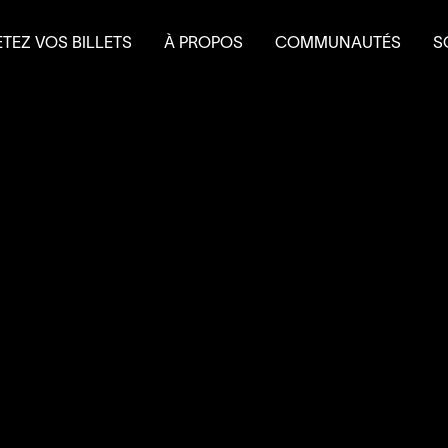
TEZ VOS BILLETS
À PROPOS
COMMUNAUTÉS
S
terie
Mission et historique
Le Théâtre à l’eau froid
Fa
 et forfaits
Équipe
Do
 scolaire
Conseil d’administration
É
Nouvelles
L
Salles et location
Partenaires
Nous joindre
L’accessibilité au
4
’
SOUS