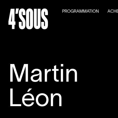
PROGRAMMATION
ACHE
Saison
2026
–
2027
Billet
Activités parallèles
Tarifs
Auditions générales
Volet
Martin
Léon