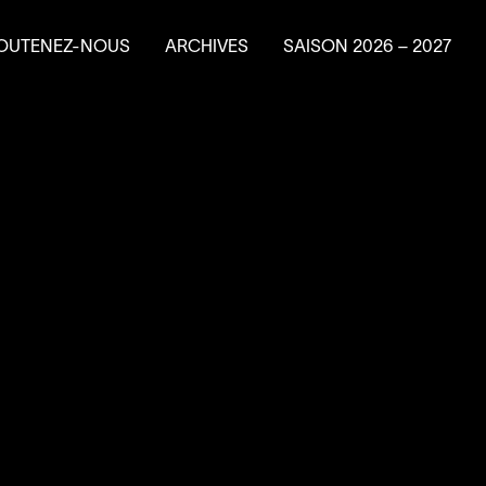
OUTENEZ-NOUS
ARCHIVES
SAISON
2026
–
2027
e en résidence
ire un don
ns planifiés
vénements-bénéfice
a Machine à
4
’
SOUS