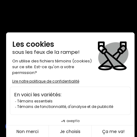
THÉÂTRE DE QUAT’SOUS
100, AVENUE DES PINS EST,
MONTRÉAL H2W 1N7
BILLETTERIE 514 845-7277