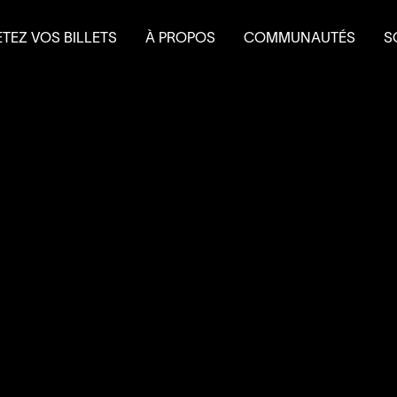
TEZ VOS BILLETS
À PROPOS
COMMUNAUTÉS
S
terie
Mission et historique
Le Théâtre à l’eau froid
Fa
 et forfaits
Équipe
Do
 scolaire
Conseil d’administration
É
Nouvelles
L
Salles et location
Partenaires
Nous joindre
L’accessibilité au
4
’
SOUS