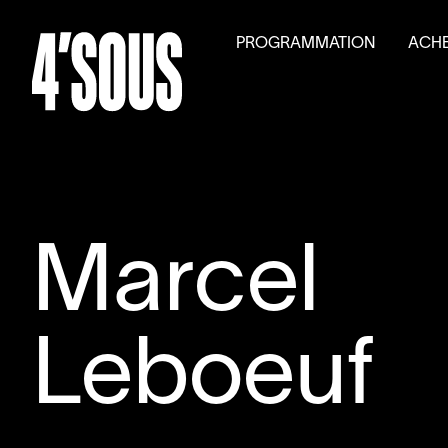
PROGRAMMATION
ACHE
Saison
2026
–
2027
Billet
Activités parallèles
Tarifs
Auditions générales
Volet
Marcel
Leboeuf