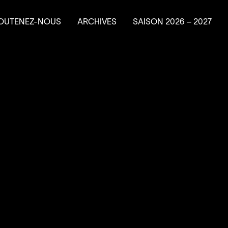
OUTENEZ-NOUS
ARCHIVES
SAISON
2026
–
2027
e en résidence
ire un don
ns planifiés
vénements-bénéfice
a Machine à
4
’
SOUS