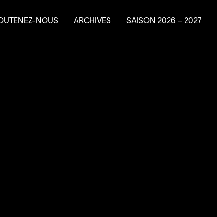
OUTENEZ-NOUS
ARCHIVES
SAISON
2026
–
2027
e en résidence
ire un don
ns planifiés
vénements-bénéfice
a Machine à
4
’
SOUS