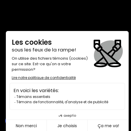
THÉÂTRE DE QUAT’SOUS
100, AVENUE DES PINS EST,
MONTRÉAL H2W 1N7
BILLETTERIE 514 845-7277