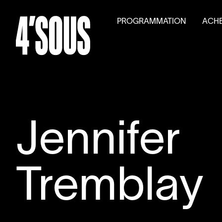
PROGRAMMATION
ACHE
Saison
2026
–
2027
Billet
Activités parallèles
Tarifs
Auditions générales
Volet
Jennifer
Tremblay