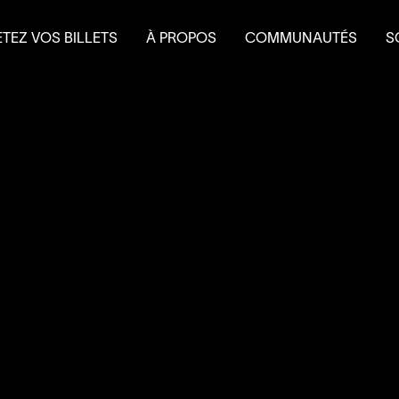
TEZ VOS BILLETS
À PROPOS
COMMUNAUTÉS
S
terie
Mission et historique
Le Théâtre à l’eau froid
Fa
 et forfaits
Équipe
Do
 scolaire
Conseil d’administration
É
Nouvelles
L
Salles et location
Partenaires
Nous joindre
L’accessibilité au
4
’
SOUS