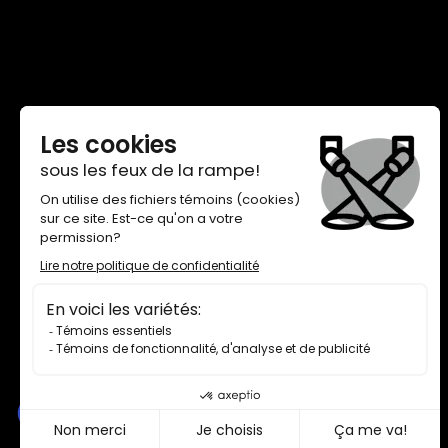
THÉÂTRE DE QUAT’SOUS
100, AVENUE DES PINS EST,
MONTRÉAL H2W 1N7
BILLETTERIE 514 845-7277