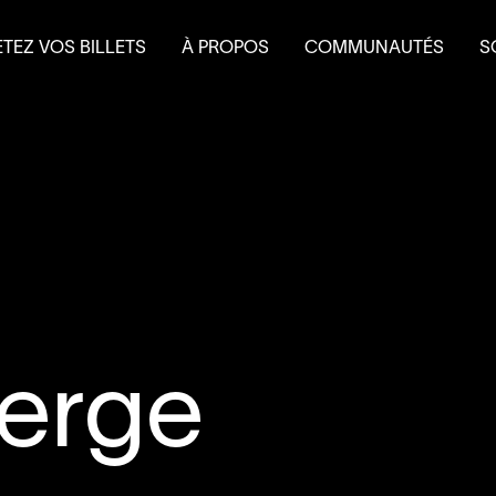
TEZ VOS BILLETS
À PROPOS
COMMUNAUTÉS
S
terie
Mission et historique
Le Théâtre à l’eau froid
Fa
 et forfaits
Équipe
Do
 scolaire
Conseil d’administration
É
Nouvelles
L
Salles et location
Partenaires
Nous joindre
L’accessibilité au
4
’
SOUS
ierge