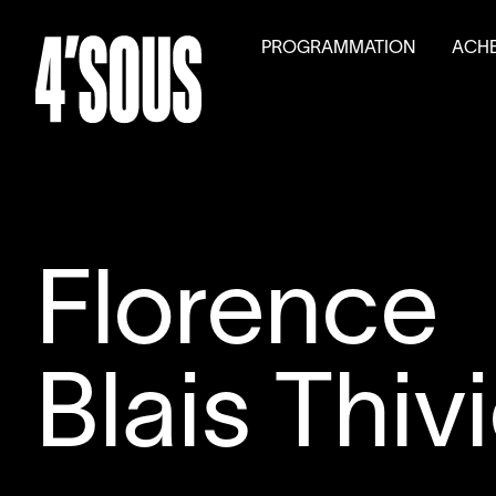
PROGRAMMATION
ACHE
Saison
2026
–
2027
Billet
Activités parallèles
Tarifs
Auditions générales
Volet
Florence
Blais Thiv