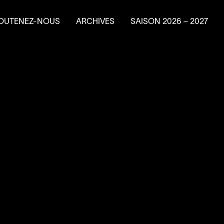
OUTENEZ-NOUS
ARCHIVES
SAISON
2026
–
2027
e en résidence
ire un don
ns planifiés
vénements-bénéfice
a Machine à
4
’
SOUS