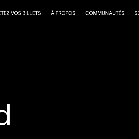
TEZ VOS BILLETS
À PROPOS
COMMUNAUTÉS
S
terie
Mission et historique
Le Théâtre à l’eau froid
Fa
 et forfaits
Équipe
Do
 scolaire
Conseil d’administration
É
Nouvelles
L
Salles et location
Partenaires
Nous joindre
L’accessibilité au
4
’
SOUS
d