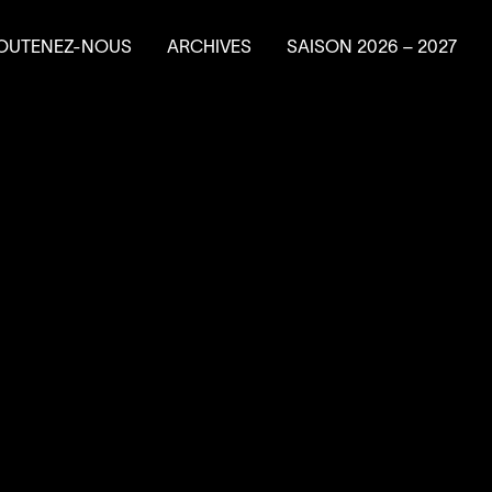
OUTENEZ-NOUS
ARCHIVES
SAISON
2026
–
2027
e en résidence
ire un don
ns planifiés
vénements-bénéfice
a Machine à
4
’
SOUS