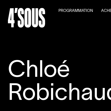
PROGRAMMATION
ACHE
Saison
2026
–
2027
Billet
Activités parallèles
Tarifs
Auditions générales
Volet
Chloé
Robichau