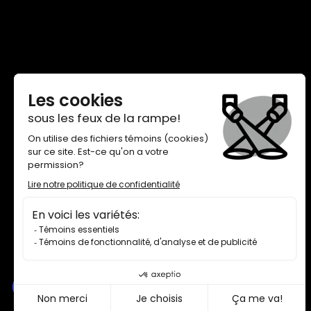
THÉÂTRE DE QUAT’SOUS
100, AVENUE DES PINS EST,
MONTRÉAL H2W 1N7
BILLETTERIE 514 845-7277