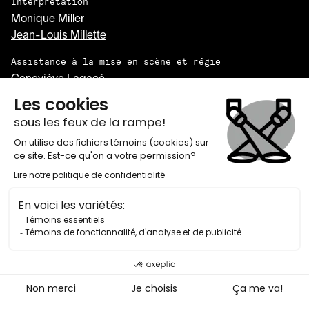
Interprétation
Monique Miller
Jean-Louis Millette
Assistance à la mise en scène et régie
Geneviève Lagacé
Décor
Guillaume Lord
Costumes
Luc J. Béland
Conception sonore
Larsen Lupin
Collaboration
Sylvain Émard
Éclairages
Michel Beaulieu