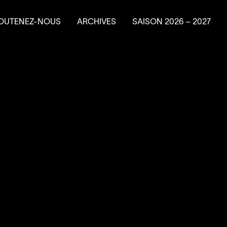
OUTENEZ-NOUS
ARCHIVES
SAISON
2026
–
2027
e en résidence
ire un don
ns planifiés
vénements-bénéfice
a Machine à
4
’
SOUS