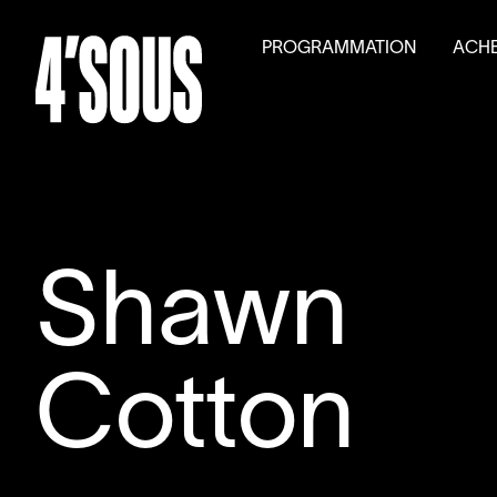
PROGRAMMATION
ACHE
Saison
2026
–
2027
Billet
Activités parallèles
Tarifs
Auditions générales
Volet
Shawn
Cotton