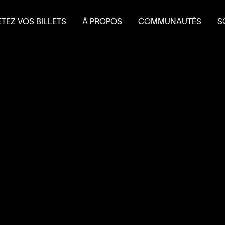
TEZ VOS BILLETS
À PROPOS
COMMUNAUTÉS
S
terie
Mission et historique
Le Théâtre à l’eau froid
Fa
 et forfaits
Équipe
Do
 scolaire
Conseil d’administration
É
Nouvelles
L
Salles et location
Partenaires
Nous joindre
L’accessibilité au
4
’
SOUS