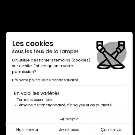
THÉÂTRE DE QUAT’SOUS
100, AVENUE DES PINS EST,
MONTRÉAL H2W 1N7
BILLETTERIE 514 845-7277