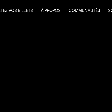
TEZ VOS BILLETS
À PROPOS
COMMUNAUTÉS
S
terie
Mission et historique
Le Théâtre à l’eau froid
Fa
 et forfaits
Équipe
Do
 scolaire
Conseil d’administration
É
Nouvelles
L
Salles et location
Partenaires
Nous joindre
L’accessibilité au
4
’
SOUS