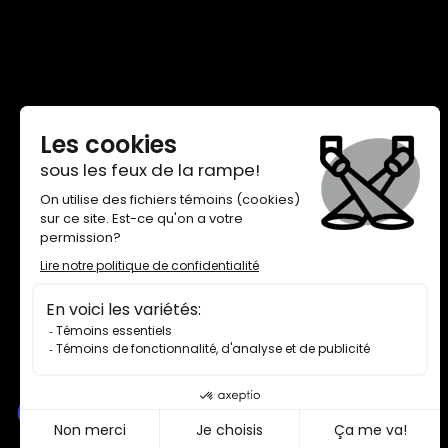
THÉÂTRE DE QUAT’SOUS
100, AVENUE DES PINS EST,
MONTRÉAL H2W 1N7
BILLETTERIE 514 845-7277