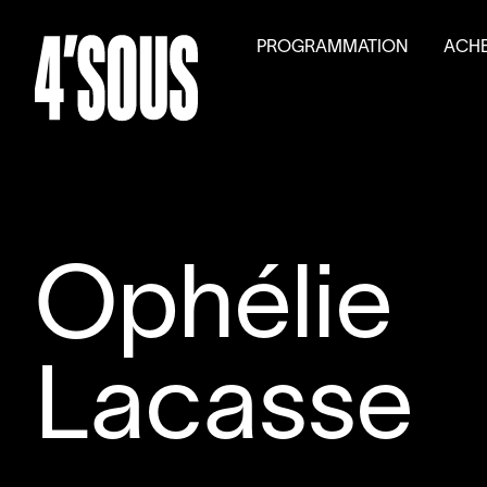
PROGRAMMATION
ACHE
Saison
2026
–
2027
Billet
Activités parallèles
Tarifs
Auditions générales
Volet
Ophélie
Lacasse