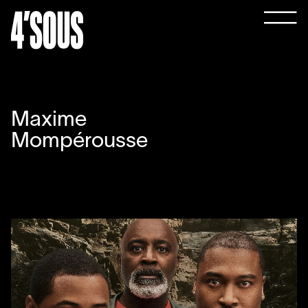
Maxime
Mompérousse