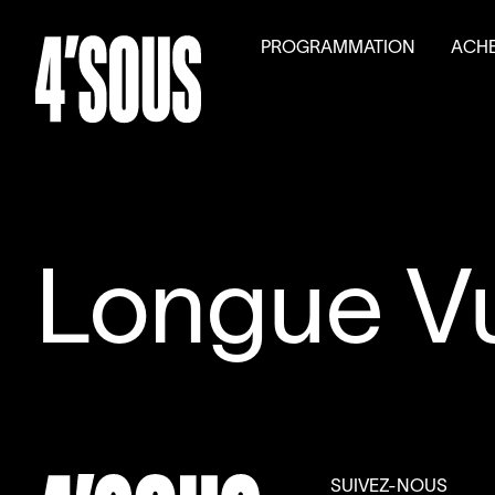
PROGRAMMATION
ACHE
Saison
2026
–
2027
Billet
Activités parallèles
Tarifs
Auditions générales
Volet
Longue Vu
SUIVEZ-NOUS