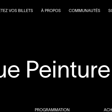
TEZ VOS BILLETS
À PROPOS
COMMUNAUTÉS
S
terie
Mission et historique
Le Théâtre à l’eau froid
Fa
 et forfaits
Équipe
Do
 scolaire
Conseil d’administration
É
Nouvelles
L
Salles et location
Partenaires
Nous joindre
e Peinture
L’accessibilité au
4
’
SOUS
PROGRAMMATION
ACH