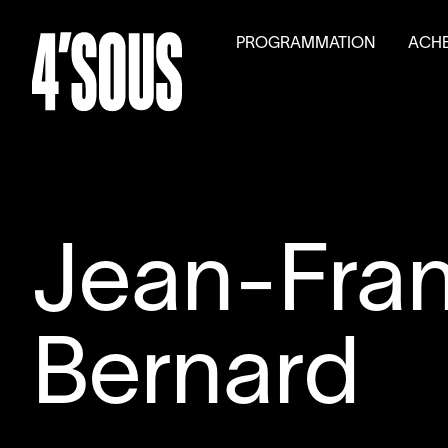
PROGRAMMATION
ACHE
Saison
2026
–
2027
Billet
Activités parallèles
Tarifs
Auditions générales
Volet
Jean-Fran
Bernard