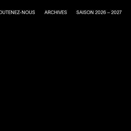
OUTENEZ-NOUS
ARCHIVES
SAISON
2026
–
2027
e en résidence
ire un don
ns planifiés
vénements-bénéfice
a Machine à
4
’
SOUS