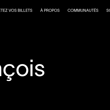
TEZ VOS BILLETS
À PROPOS
COMMUNAUTÉS
S
terie
Mission et historique
Le Théâtre à l’eau froid
Fa
 et forfaits
Équipe
Do
 scolaire
Conseil d’administration
É
Nouvelles
L
Salles et location
Partenaires
Nous joindre
çois
L’accessibilité au
4
’
SOUS